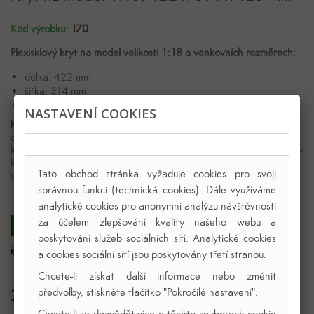
Kód výrobku:
170
Plexisklový kryt na model velikosti 1:18 a venkovních rozměrech:
délka: 422 mm
šířka: 314 mm
výška: 125 mm
NASTAVENÍ COOKIES
Materiál krytu:
čiré plexisklo XT: 4 mm
lepeno: jednosložkovým lepidlem na tupo (mírný výskyt bublin v
lepeném spoji)
Tato obchod stránka vyžaduje cookies pro svoji
úprava hran: strojně leštěné + mechanicky sražené
správnou funkci (technická cookies). Dále využíváme
analytické cookies pro anonymní analýzu návštěvnosti
za účelem zlepšování kvality našeho webu a
Zakázková výroba v ČR
poskytování služeb sociálních sítí. Analytické cookies
Tisk
a cookies sociální sítí jsou poskytovány třetí stranou.
Chcete-li získat další informace nebo změnit
2 027,00 Kč
předvolby, stiskněte tlačítko "Pokročilé nastavení".
Chcete-li se dozvědět více o těchto souborech cookie