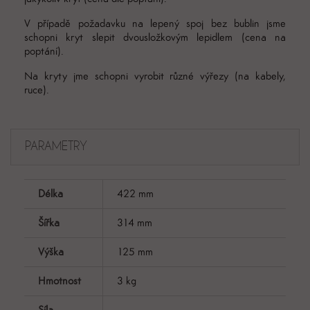
V případě požadavku na lepený spoj bez bublin jsme
schopni kryt slepit dvousložkovým lepidlem (cena na
poptání).
Na kryty jme schopni vyrobit různé výřezy (na kabely,
ruce).
PARAMETRY
Délka
422 mm
Šířka
314 mm
Výška
125 mm
Hmotnost
3 kg
Síla