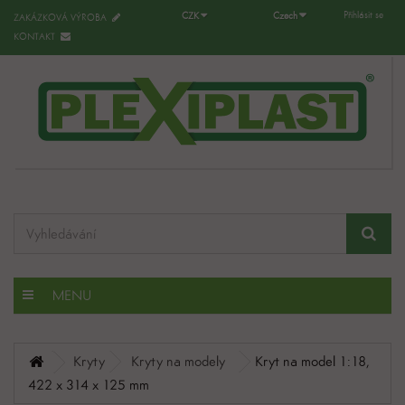
Přihlásit se
CZK
Czech
ZAKÁZKOVÁ VÝROBA
KONTAKT
MENU
Kryty
Kryty na modely
Kryt na model 1:18,
422 x 314 x 125 mm