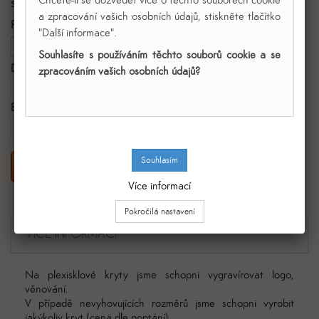
s DPH
a zpracování vašich osobních údajů, stiskněte tlačítko
Počet
"Další informace".
Souhlasíte s používáním těchto souborů cookie a se
Druh krytu
zpracováním vašich osobních údajů?
Lepený
Brava podstavce
---
Přidat do košíku
Více informací
VÍCE INFORMACÍ
Na plexisklové kryty jsme schopni vygravírovat logo,
věnování.
V případě nevyhovujících rozměrů jsme schopni vyrobit
jakýkoliv kryt (cena dle poptání).