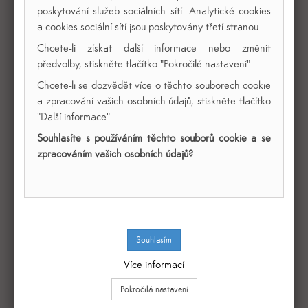
Přidat k porovnání
poskytování služeb sociálních sítí. Analytické cookies
a cookies sociální sítí jsou poskytovány třetí stranou.
Chcete-li získat další informace nebo změnit
předvolby, stiskněte tlačítko "Pokročilé nastavení".
Chcete-li se dozvědět více o těchto souborech cookie
a zpracování vašich osobních údajů, stiskněte tlačítko
"Další informace".
Souhlasíte s používáním těchto souborů cookie a se
zpracováním vašich osobních údajů?
Kryt na model 1:18, 300 x 150 x 120 mm
Více informací
1 446,00 Kč