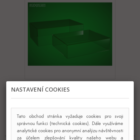
Kryt na model 1:20, 280 x 130 x 90 mm
NASTAVENÍ COOKIES
1 275,00 Kč
Tato obchod stránka vyžaduje cookies pro svoji
Přidat do košíku
Zobrazit
správnou funkci (technická cookies). Dále využíváme
analytické cookies pro anonymní analýzu návštěvnosti
za účelem zlepšování kvality našeho webu a