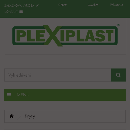
Přihlásit se
CZK
Czech
ZAKÁZKOVÁ VÝROBA
KONTAKT
MENU
Kryty