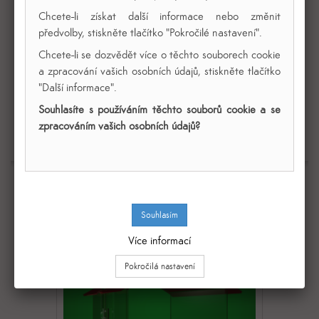
Chcete-li získat další informace nebo změnit
předvolby, stiskněte tlačítko "Pokročilé nastavení".
Domečková čirá kasička 250 x 200 x 200 mm
Chcete-li se dozvědět více o těchto souborech cookie
a zpracování vašich osobních údajů, stiskněte tlačítko
"Další informace".
3 570,00 Kč
Souhlasíte s používáním těchto souborů cookie a se
zpracováním vašich osobních údajů?
Přidat do košíku
Zobrazit
Přidat k porovnání
Více informací