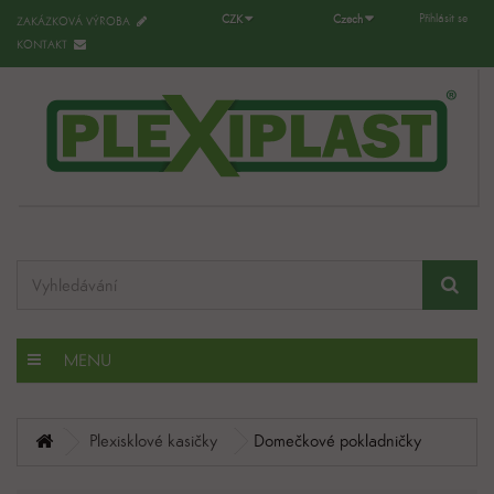
Přihlásit se
CZK
Czech
ZAKÁZKOVÁ VÝROBA
KONTAKT
MENU
Plexisklové kasičky
Domečkové pokladničky