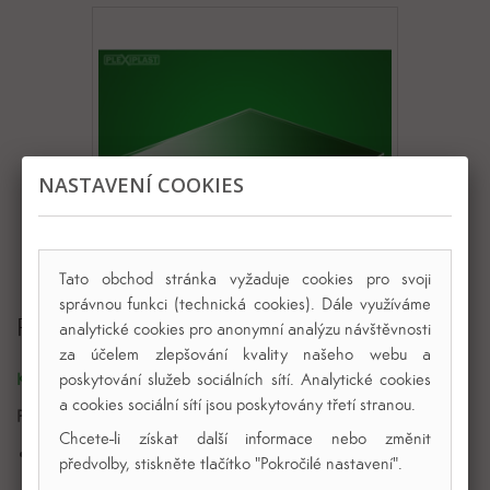
NASTAVENÍ COOKIES
Zobrazit větší
Tato obchod stránka vyžaduje cookies pro svoji
správnou funkci (technická cookies). Dále využíváme
Plexi čiré XT
analytické cookies pro anonymní analýzu návštěvnosti
za účelem zlepšování kvality našeho webu a
poskytování služeb sociálních sítí. Analytické cookies
Kód výrobku:
246
a cookies sociální sítí jsou poskytovány třetí stranou.
Plexisklová deska XT čirá
Chcete-li získat další informace nebo změnit
3050 x 2050 mm
předvolby, stiskněte tlačítko "Pokročilé nastavení".