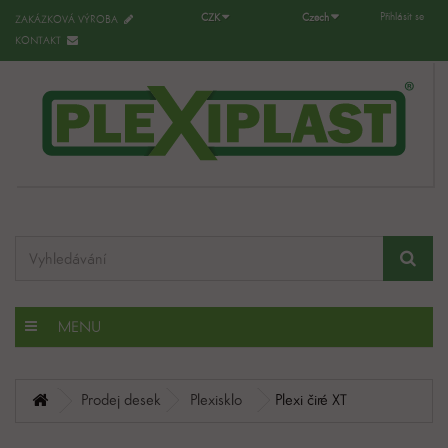
Přihlásit se
CZK
Czech
ZAKÁZKOVÁ VÝROBA
KONTAKT
MENU
Prodej desek
Plexisklo
Plexi čiré XT